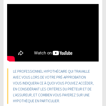
LE PROFESSIONNEL HYPOTHÉCAIRE QUI TRAVAILLE
AVEC VOUS LORS DE VOTRE PRÉ-APPROBATION
VOUS INDIQUERA CE À QUOI VOUS POUVEZ ACCÉDER,
EN CONSIDÉRANT LES CRITÈRES DU PRÊTEUR ET DE
L’ASSUREUR, ET COMBIEN VOUS PAYEREZ SUR UNE
HYPOTHÈQUE EN PARTICULIER.