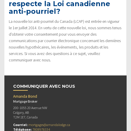
respecte la Loi canadienne
anti-pourriel?
La nouvelle loi anti-pourriel du Canada (LCAP) est entrée en vigueur
le 1er juillet 2014. En vertu de cette nouvelle loi, nous sommes tenus
d’obtenir votre consentement pour vous envoyer des
communications par courrier électronique concernant les dernières
nouvelles hypothécaires, les événements, les produits et les
services. Si vous avez des questions à ce sujet, veuillez
communiquer avec nous.
COMMUNIQUER AVEC NOUS
Amanda Bond
Mortgage Broker
200-1055 20 Avenue NW
Calgary, AB
T2M 1E7, Canada
Courriel:
mortgages@amandalodge.ca
Téléphone:
7808978334