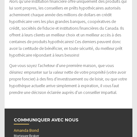
Alors qu’une institution financière offre uniquement des produits qui
lui sont propres, les conseillers en prêts hypothécaires autorisés
acheminent chaque année des millions de dollars en crédit
hypothécaire vers les plus grandes banques, coopératives de
crédit, sociétés de fiducie et institutions financières du Canada. Ils
offrent à leurs clients un meilleur choix et un meilleur accès à des
centaines de produits hypothécaires! Ces derniers peuvent donc
avoir la certitude de bénéficier, en toute sécurité, du meilleur prêt
hypothécaire répondant à leurs besoins!
Que vous soyez l’acheteur d’une première maison, que vous
désiriez emprunter sur la valeur nette de votre propriété (votre avoir
propre foncier) à des fins d’investissement ou de loisir, ou que votre
hypothèque actuelle arrive simplement à expiration, il vous faut
prendre une décision éclairée auprès d’un conseiller impartial.
COMMUNIQUER AVEC NOUS
Amanda Bond
Mortgage Broker